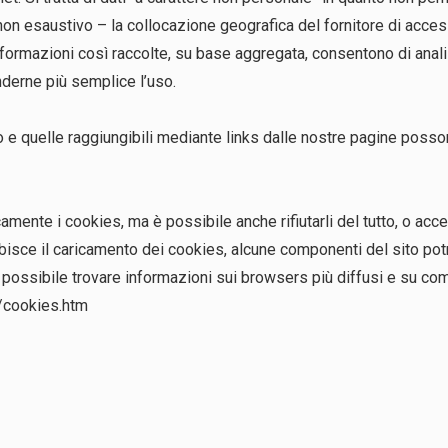
o non esaustivo – la collocazione geografica del fornitore di access
Le informazioni così raccolte, su base aggregata, consentono di ana
enderne più semplice l’uso.
 e quelle raggiungibili mediante links dalle nostre pagine possono
ente i cookies, ma è possibile anche rifiutarli del tutto, o acce
ibisce il caricamento dei cookies, alcune componenti del sito po
è possibile trovare informazioni sui browsers più diffusi e su com
/cookies.htm