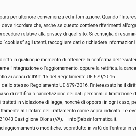
parti per ulteriore convenienza ed informazione. Quando l’Interess
deve ricordare che, anche se questo contiene riferimenti all’organ
rocedure relative alla privacy di quel sito. Si consiglia di esami
oro “cookies” agli utenti, raccogliere dati o richiedere informazioni
 il diritto in qualunque momento di ottenere la conferma dell’esi
erne l’integrazione o l’aggiornamento, oppure la rettifica, la cance
trollo ai sensi dell’Art. 15 del Regolamento UE 679/2016.
 22 dello stesso Regolamento UE 679/2016, l’interessato ha il diritto
n caso di rettifica o cancellazione dei dati personali o limitazione de
rattati in violazione di legge, nonché di opporsi in ogni caso, per
irettamente al Titolare del Trattamento come sopra indicato. Le eve
– 21043 Castiglione Olona (VA), –
info@ebsinformatica.it
.
aggiornamenti o modifiche, soprattutto in virtù dell’entrata in vig