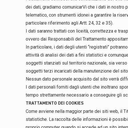
dei dati, gradiamo comunicarVi che i dati in nostro
telematico, con strumenti idonei a garantire la ris
particolare riferimento agli Artt. 24, 32 e 35).
I dati saranno trattati con liceità, correttezza e tra
ovvero dai Responsabili del Trattamento appositame
In particolare, i dati degli utenti “registrati” potr
attività di analisi dei dati a fini statistici e comun
soggetti stanziati sul territorio nazionale, sia verso
soggetti terzi incaricati della manutenzione del sito
Nessun dato personale acquisito dal sito verrà diffus
I dati personali forniti dagli utenti che inoltrano sp
tempo strettamente necessario a conseguire gli scop
TRATTAMENTO DEI COOKIES
Come avviene nella maggior parte dei siti web, il Ti
statistiche. La raccolta delle informazioni è possibil
proprio computer quando si accede ad un sito interne