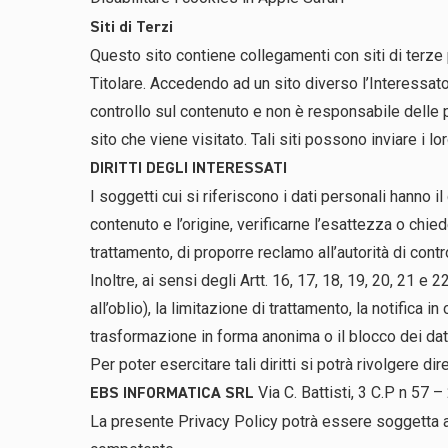
Siti di Terzi
Questo sito contiene collegamenti con siti di terze 
Titolare. Accedendo ad un sito diverso l’Interessato 
controllo sul contenuto e non è responsabile delle p
sito che viene visitato. Tali siti possono inviare i l
DIRITTI DEGLI INTERESSATI
I soggetti cui si riferiscono i dati personali hanno
contenuto e l’origine, verificarne l’esattezza o chied
trattamento, di proporre reclamo all’autorità di con
Inoltre, ai sensi degli Artt. 16, 17, 18, 19, 20, 21 e
all’oblio), la limitazione di trattamento, la notifica i
trasformazione in forma anonima o il blocco dei dati t
Per poter esercitare tali diritti si potrà rivolgere d
Via C. Battisti, 3 C.P n 57 
EBS INFORMATICA SRL
La presente Privacy Policy potrà essere soggetta ad 