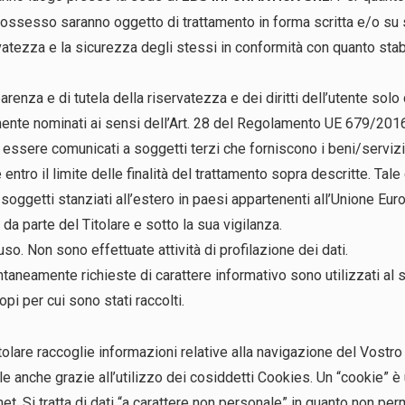
 possesso saranno oggetto di trattamento in forma scritta e/o su
ervatezza e la sicurezza degli stessi in conformità con quanto s
sparenza e di tutela della riservatezza e dei diritti dell’utente so
nte nominati ai sensi dell’Art. 28 del Regolamento UE 679/2016 (
anno essere comunicati a soggetti terzi che forniscono i beni/serviz
que entro il limite delle finalità del trattamento sopra descritte. 
 soggetti stanziati all’estero in paesi appartenenti all’Unione Eur
 da parte del Titolare e sotto la sua vigilanza.
o. Non sono effettuate attività di profilazione dei dati.
ontaneamente richieste di carattere informativo sono utilizzati al so
i per cui sono stati raccolti.
tolare raccoglie informazioni relative alla navigazione del Vostro
e anche grazie all’utilizzo dei cosiddetti Cookies. Un “cookie” è un
t. Si tratta di dati “a carattere non personale” in quanto non per