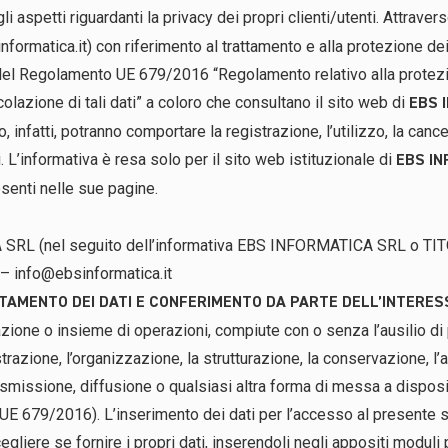
li aspetti riguardanti la privacy dei propri clienti/utenti. Attrav
nformatica.it
) con riferimento al trattamento e alla protezione dei
o del Regolamento UE 679/2016 “Regolamento relativo alla protezi
colazione di tali dati” a coloro che consultano il sito web di
EBS 
 infatti, potranno comportare la registrazione, l’utilizzo, la cance
li. L’informativa è resa solo per il sito web istituzionale di
EBS IN
esenti nelle sue pagine.
A SRL (nel seguito dell’informativa EBS INFORMATICA SRL o TIT
, –
info@ebsinformatica.it
ATTAMENTO DEI DATI E CONFERIMENTO DA PARTE DELL’INTERE
azione o insieme di operazioni, compiute con o senza l’ausilio di
strazione, l’organizzazione, la strutturazione, la conservazione, l’
missione, diffusione o qualsiasi altra forma di messa a disposizi
4 UE 679/2016). L’inserimento dei dati per l’accesso al presente si
gliere se fornire i propri dati, inserendoli negli appositi moduli 