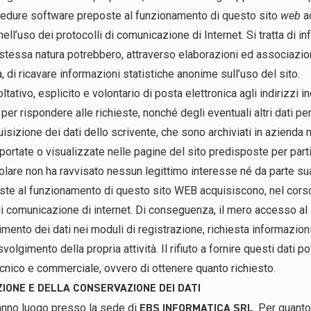
rocedure software preposte al funzionamento di questo sito
web
ac
 nell’uso dei protocolli di comunicazione di Internet. Si tratta di
o stessa natura potrebbero, attraverso elaborazioni ed associazion
a, di ricavare informazioni statistiche anonime sull’uso del sito.
oltativo, esplicito e volontario di posta elettronica agli indirizz
per rispondere alle richieste, nonché degli eventuali altri dati pe
uisizione dei dati dello scrivente, che sono archiviati in aziend
ortate o visualizzate nelle pagine del sito predisposte per partic
itolare non ha ravvisato nessun legittimo interesse né da parte sua
ste al funzionamento di questo sito WEB acquisiscono, nel corso d
 di comunicazione di internet. Di conseguenza, il mero accesso al 
rimento dei dati nei moduli di registrazione, richiesta informazio
svolgimento della propria attività. Il rifiuto a fornire questi dati
ecnico e commerciale, ovvero di ottenere quanto richiesto.
ONE E DELLA CONSERVAZIONE DEI DATI
hanno luogo presso la sede di
. Per quanto
EBS INFORMATICA SRL