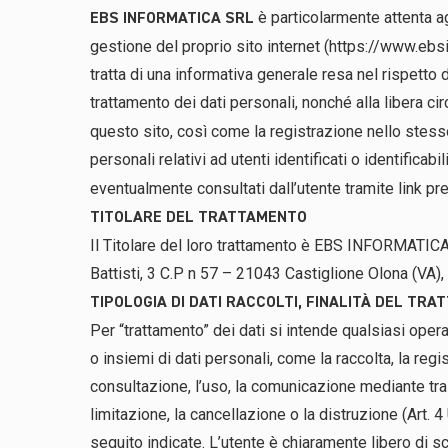
è particolarmente attenta ag
EBS INFORMATICA SRL
gestione del proprio sito internet (
https://www.ebsi
tratta di una informativa generale resa nel rispett
trattamento dei dati personali, nonché alla libera cir
questo sito, così come la registrazione nello stesso,
personali relativi ad utenti identificati o identificabi
eventualmente consultati dall’utente tramite link pr
TITOLARE DEL TRATTAMENTO
Il Titolare del loro trattamento è EBS INFORMATIC
Battisti, 3 C.P n 57 – 21043 Castiglione Olona (VA)
TIPOLOGIA DI DATI RACCOLTI, FINALITÀ DEL TR
Per “trattamento” dei dati si intende qualsiasi oper
o insiemi di dati personali, come la raccolta, la regi
consultazione, l’uso, la comunicazione mediante tras
limitazione, la cancellazione o la distruzione (Art. 
seguito indicate. L’utente è chiaramente libero di sce